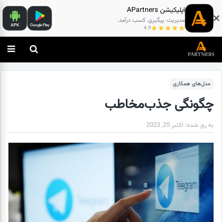
اپلیکیشن APartners
مدیریت. پیگیری. کسب درآمد.
4.9
مدل‌های همکاری
چگونگی جذب‌مخاطب
به روز شده:
اکتبر 25, 2023