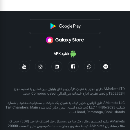
دانلود APK
AMarkets LTD دارای مجوز به عنوان کارگزاری و اتاق پایاپای بین‌المللی با شماره مجوز
T2023284 و تحت نظارت اداره خدمات بین‌المللی اتحادیه Comoros است.
AMarkets LLC طبق قوانین جزایر کوک به عنوان یک شرکت با مسئولیت محدود با شماره
شرکت LLC 14486/2023 ثبت شده است. آدرس دفتر ثبت شده T&F Chambers, Main
Road, Rarotonga, Cook Islands است.
AMarkets عضو کمیسیون مالی، یک سازمان مستقل حل اختلاف خارجی (EDR) است که
منافع مشتریان AMarkets توسط صندوق جبران خسارت کمیسیون مالی تا سقف 20000