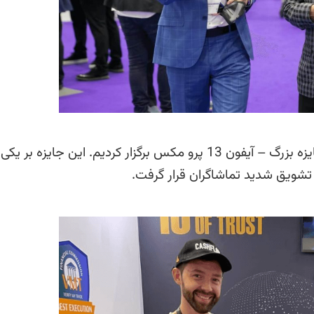
به عنوان بخشی از نمایشگاه، ما یک قرعه کشی با جایزه بزرگ – آیفون 13 پرو مکس برگزار کردیم. این جایزه بر ی