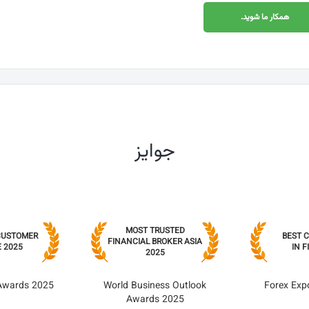
همکار ما شوید.
جوایز
MOST TRUSTED
 CUSTOMER
BEST 
FINANCIAL BROKER ASIA
 2025
IN 
2025
Awards 2025
World Business Outlook
Forex Exp
Awards 2025