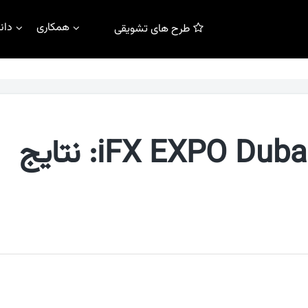
همکاری
دان
طرح های تشویقی
AMarkets در iFX EXPO Dubai 2022: نتایج