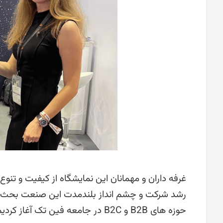
رشد شرکت و چشم انداز بلندمدت این صنعت بحث کردند.
حوزه های B2B و B2C در جامعه فین تک آغاز کردیم.