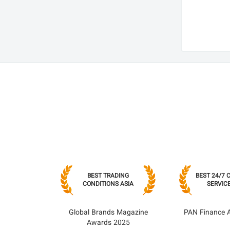
MOBILE TRADING
BEST TRADING
BEST 24/7
CATION GLOBAL
CONDITIONS ASIA
SERVICE
2023
Business Stars
Global Brands Magazine
PAN Finance 
ne Award 2023
Awards 2025