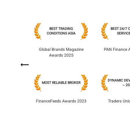
MOBILE TRADING
BEST TRADING
BEST 24/7
CATION GLOBAL
CONDITIONS ASIA
SERVICE
2023
Business Stars
Global Brands Magazine
PAN Finance 
ne Award 2023
Awards 2025
Next
ELIABLE MOBILE
DYNAMIC DE
MOST RELIABLE BROKER
NG APPLICATION
– 20
xRating 2022
FinanceFeeds Awards 2023
Traders Un