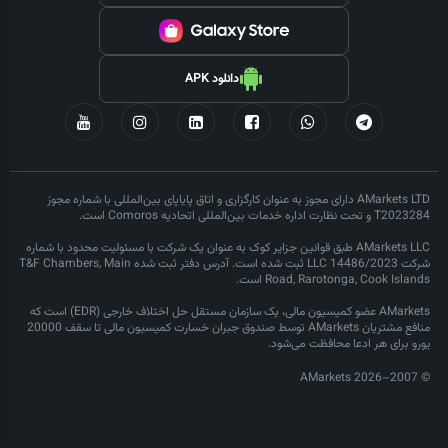
دانلود APK
AMarkets LTD دارای مجوز به عنوان کارگزاری و اتاق پایاپای بین‌المللی با شماره مجوز
T2023284 و تحت نظارت اداره خدمات بین‌المللی اتحادیه Comoros است.
AMarkets LLC طبق قوانین جزایر کوک به عنوان یک شرکت با مسئولیت محدود با شماره
شرکت LLC 14486/2023 ثبت شده است. آدرس دفتر ثبت شده T&F Chambers, Main
Road, Rarotonga, Cook Islands است.
AMarkets عضو کمیسیون مالی، یک سازمان مستقل حل اختلاف خارجی (EDR) است که
منافع مشتریان AMarkets توسط صندوق جبران خسارت کمیسیون مالی تا سقف 20000
یورو برای هر ادعا محافظت می‌شود.
© 2007–2026 AMarkets