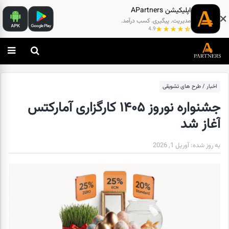
اپلیکیشن APartners
مدیریت. پیگیری. کسب درآمد.
4.9
اخبار
/
طرح های تشویقی
جشنواره نوروز ۱۴۰۵ کارگزاری آمارکتس
آغاز شد
به روز شده:
آوریل 1, 2026