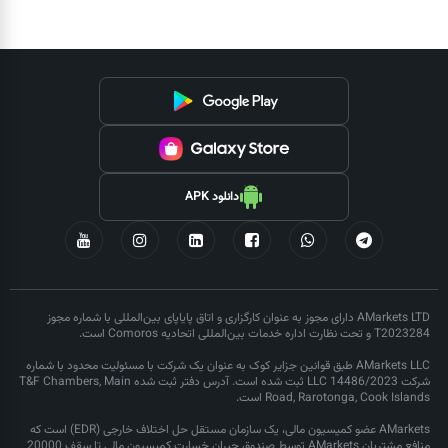
دانلود APK
AMarkets LTD دارای مجوز به عنوان کارگزاری و اتاق پایاپای بین‌المللی با شماره مجوز
T2023284 و تحت نظارت اداره خدمات بین‌المللی اتحادیه Comoros است.
AMarkets LLC طبق قوانین جزایر کوک به عنوان یک شرکت با مسئولیت محدود با شماره
شرکت LLC 14486/2023 ثبت شده است. آدرس دفتر ثبت شده T&F Chambers, Main
Road, Rarotonga, Cook Islands است.
AMarkets عضو کمیسیون مالی، یک سازمان مستقل حل اختلاف خارجی (EDR) است که
منافع مشتریان AMarkets توسط صندوق جبران خسارت کمیسیون مالی تا سقف 20000