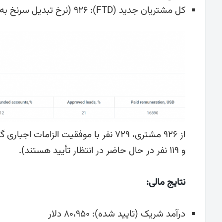
کل مشتریان جدید (FTD): ۹۲۶ (نرخ تبدیل سرنخ به سپرده ۱۲٪)
و ۱۱۹ نفر در حال حاضر در انتظار تأیید هستند).
نتایج مالی:
درآمد شریک (تایید شده): ۸۰،۹۵۰ دلار