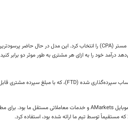
برای همکاری با AMarkets، شرکت وابسته مدل وب مستر (CPA) را انتخاب کرد. این مدل در حال حاضر پرسودتر
درآمد خود را به ازای هر مشتری به طور موثر دو برابر کنید:
تا سقف $2,000 به عنوان پرداخت اولیه برای یک حساب سپرده‌گذاری شده (FTD)، که با مبلغ سپرده مشتری قاب
تمرکز اصلی این تبلیغ، هدایت ترافیک به اپلیکیشن موبایل AMarkets و خدمات معاملاتی مستقل ما بود. بر
ا که مستقیماً توسط تیم ما ارائه شده بود، استفاده کرد.