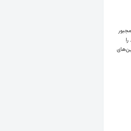
مجبور
را
ین‌های