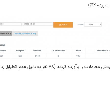
از ۹۲۶ مشتری، ۷۲۹ نفر با موفقیت الزامات اجباری گردش معاملات را برآورده کردند (۷۸ نفر به دلیل